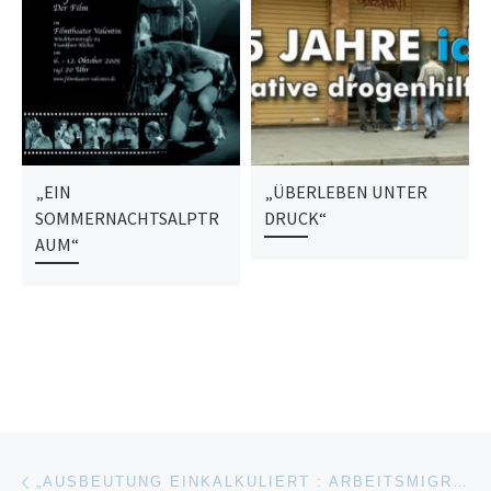
„EIN
„ÜBERLEBEN UNTER
SOMMERNACHTSALPTR
DRUCK“
AUM“
Beitragsnavigation
Vorheriger Beitrag
„AUSBEUTUNG EINKALKULIERT : ARBEITSMIGRANTEN AUF DEM BAU“