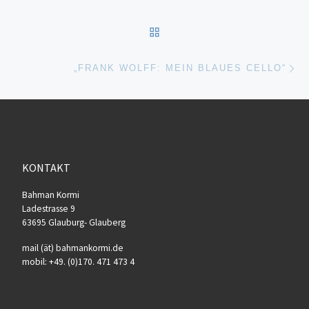
ZURÜCK ZUR BEITRAGSL
Nä
„FRANK WOLFF: MEIN BLAUES CELLO“
KONTAKT
Bahman Kormi
Ladestrasse 9
63695 Glauburg- Glauberg
mail (ät) bahmankormi.de
mobil: +49. (0)170. 471 473 4