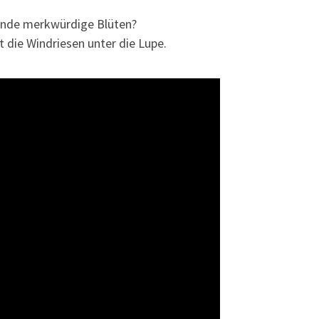
wende merkwürdige Blüten?
die Windriesen unter die Lupe.