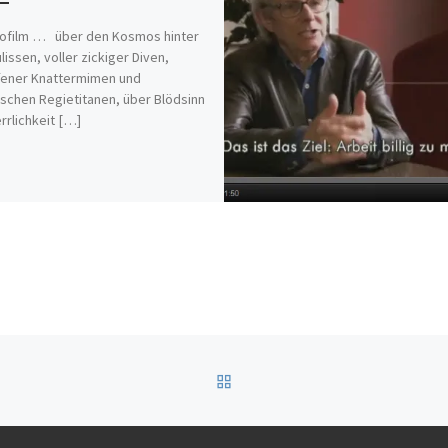
nofilm … über den Kosmos hinter
lissen, voller zickiger Diven,
fener Knattermimen und
ischen Regietitanen, über Blödsinn
rrlichkeit […]
ZURÜCK ZUR BEITRAGSL