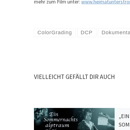
mehr zum Film unter:
www.heimatunterstr
ColorGrading
DCP
Dokumenta
VIELLEICHT GEFÄLLT DIR AUCH
„EIN
SOM