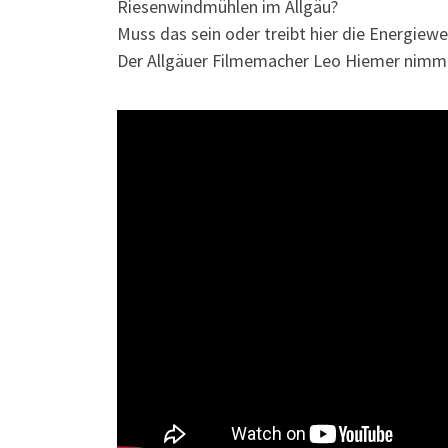
Riesenwindmühlen im Allgäu?
Muss das sein oder treibt hier die Energie
Der Allgäuer Filmemacher Leo Hiemer nimmt 