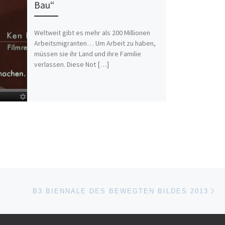
Bau“
Weltweit gibt es mehr als 200 Millionen
Arbeitsmigranten… Um Arbeit zu haben,
müssen sie ihr Land und ihre Familie
verlassen. Diese Not […]
Nä
ISTE
B3 BIENNALE DES BEWEGTEN BILDES 2013