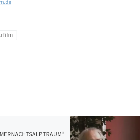
om.de
rfilm
MERNACHTSALPTRAUM“