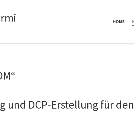
rmi
HOME
OM“
g und DCP-Erstellung für de