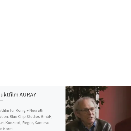
uktfilm AURAY
tfilm für König + Neurath
tion: Blue Chip Studios GmbH,
urt Konzept, Regie, Kamera:
n Kormi