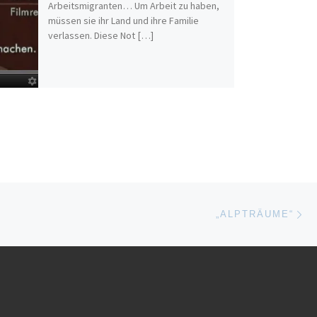
Arbeitsmigranten… Um Arbeit zu haben,
müssen sie ihr Land und ihre Familie
verlassen. Diese Not […]
Nä
ISTE
„ALPTRÄUME“