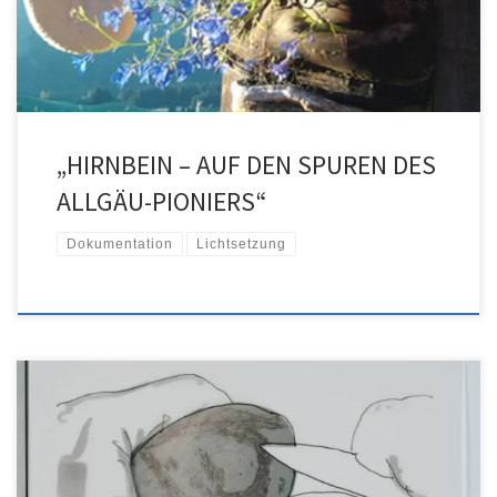
dem Grüntenhaus das erste Hotel in den Allgäuer Alpen.
Sendetermin: Frühjahr 2011 […]
„HIRNBEIN – AUF DEN SPUREN DES
ALLGÄU-PIONIERS“
Dokumentation
Lichtsetzung
Vollrad Kutscher & Dieter Reifarth sind eine schaffensfrohe Liason.
Die beiden Filme sind unter deren gemeinsamer Entwicklung
entstanden und zeigen wo´s lang geht. Die beiden gaben mir die