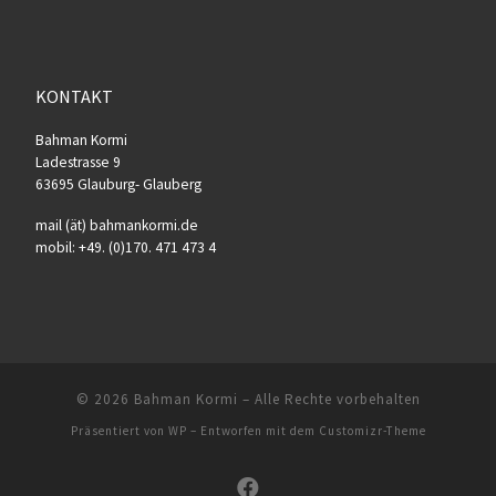
KONTAKT
Bahman Kormi
Ladestrasse 9
63695 Glauburg- Glauberg
mail (ät) bahmankormi.de
mobil: +49. (0)170. 471 473 4
© 2026
Bahman Kormi
– Alle Rechte vorbehalten
Präsentiert von
WP
– Entworfen mit dem
Customizr-Theme