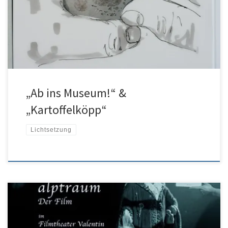
Ehre der Lichtgestaltung. Formate DVCproHD und RGB 4:4:4 / RAW.
In meinem Demo in kurzen Ausschnitten zu sehen. Mehr auf
Anfrage
„Ab ins Museum!“ &
„Kartoffelköpp“
Lichtsetzung