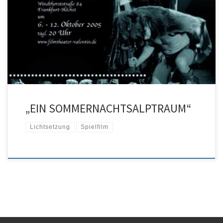
Ein Kinofilm … über den Kosmos hinter den Kulissen, voller
zickiger Diven, besoffener Knattermimen und genialischen
Regietitanen, über Blödsinn und Herrlichkeit des Theaters und die
Narren des Glücks.
„EIN SOMMERNACHTSALPTRAUM“
Lichtsetzung
Spielfilm