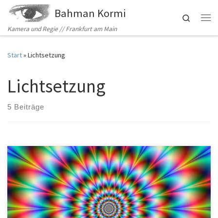
Bahman Kormi
Zum Inhalt springen
Search
Me
Kamera und Regie // Frankfurt am Main
Start
»
Lichtsetzung
Lichtsetzung
5 Beiträge
Kameraarbeit für die B3 Biennale des bewegten Bildes 2013.
Unter dem Leitmotiv »Expanded Narration. Das neue Erzählen«
widmet sich B3 erweiterten Erzählformen, die durch