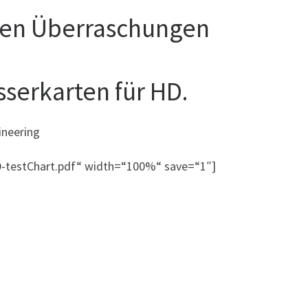
ösen Überraschungen
sserkarten für HD.
ineering
D-testChart.pdf“ width=“100%“ save=“1″]