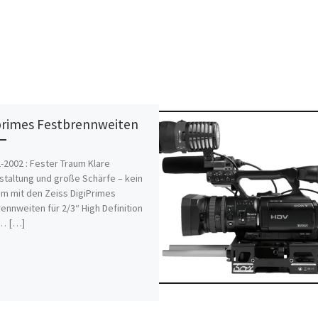
primes Festbrennweiten
-2002 : Fester Traum Klare
staltung und große Schärfe – kein
m mit den Zeiss DigiPrimes
ennweiten für 2/3“ High Definition
… […]