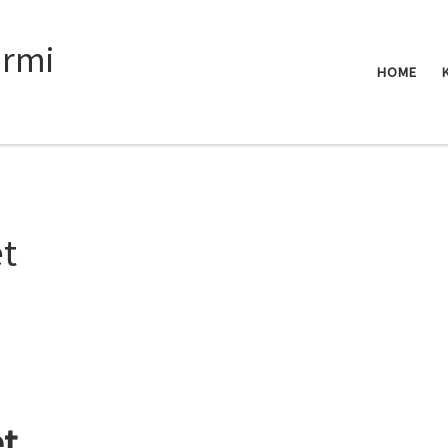
rmi
HOME
et
et