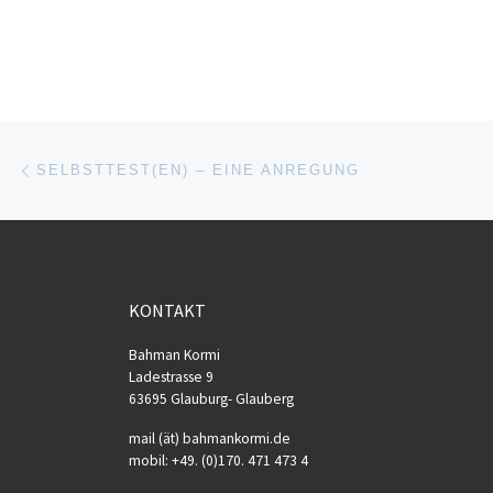
Beitragsnavigation
Vorheriger Beitrag
SELBSTTEST(EN) – EINE ANREGUNG
KONTAKT
Bahman Kormi
Ladestrasse 9
63695 Glauburg- Glauberg
mail (ät) bahmankormi.de
mobil: +49. (0)170. 471 473 4