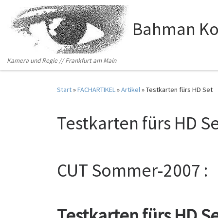
Zum Inhalt springen
Bahman Ko
Kamera und Regie // Frankfurt am Main
Start
»
FACHARTIKEL
»
Artikel
»
Testkarten fürs HD Set
Testkarten fürs HD S
CUT Sommer-2007 :
Testkarten fürs HD S