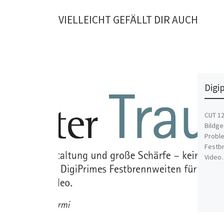
VIELLEICHT GEFÄLLT DIR AUCH
Digi
CUT 12
Bildge
Proble
Festbr
Video