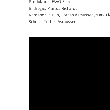
Produktion: FAVO Film
Bildregie: Marcus Richardt
Kamera: Sin Huh, Torben Asmussen, Mark Lie
Schnitt: Torben Asmussen