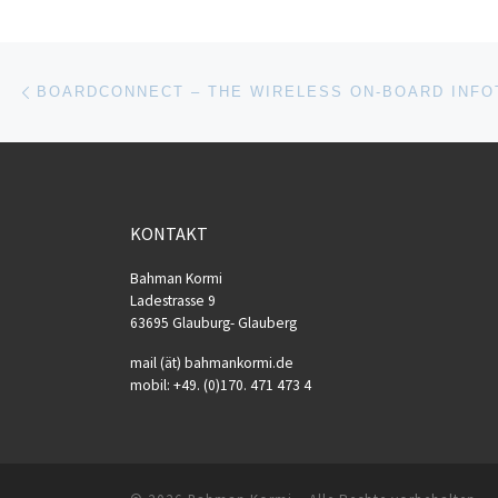
Beitragsnavigation
Vorheriger Beitrag
KONTAKT
Bahman Kormi
Ladestrasse 9
63695 Glauburg- Glauberg
mail (ät) bahmankormi.de
mobil: +49. (0)170. 471 473 4