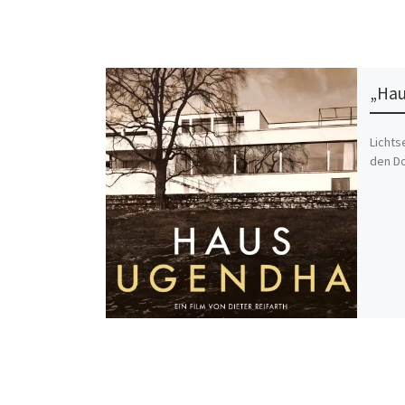
„Hau
Lichts
den Do