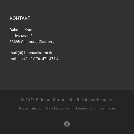
KONTAKT
Bahman Kormi
Ladestrasse 9
63695 Glauburg- Glauberg
mail (ät) bahmankormi.de
mobil: +49. (0)170. 471 473 4
© 2026
Bahman Kormi
– Alle Rechte vorbehalten
Präsentiert von
WP
– Entworfen mit dem
Customizr-Theme